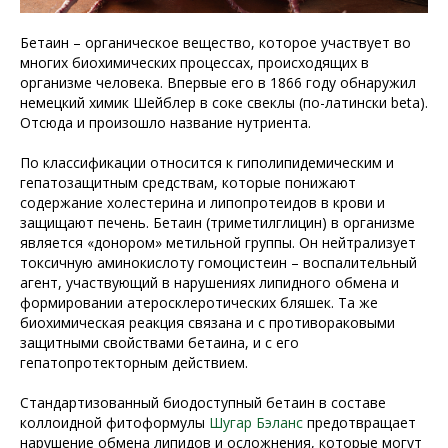
Бетаин – органическое вещество, которое участвует во
многих биохимических процессах, происходящих в
организме человека. Впервые его в 1866 году обнаружил
немецкий химик Шейблер в соке свеклы (по-латински beta).
Отсюда и произошло название нутриента.
По классификации относится к гиполипидемическим и
гепатозащитным средствам, которые понижают
содержание холестерина и липопротеидов в крови и
защищают печень. Бетаин (триметилглицин) в организме
является «донором» метильной группы. Он нейтрализует
токсичную аминокислоту гомоцистеин – воспалительный
агент, участвующий в нарушениях липидного обмена и
формировании атеросклеротических бляшек. Та же
биохимическая реакция связана и с противораковыми
защитными свойствами бетаина, и с его
гепатопротекторным действием.
Стандартизованный биодоступный бетаин в составе
коллоидной фитоформулы
Шугар Бэланс
предотвращает
нарушение обмена липидов и осложнения, которые могут